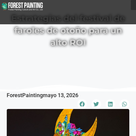
Estrategias del festival de
faroles de otoño para un
alto ROI
ForestPainting
mayo 13, 2026