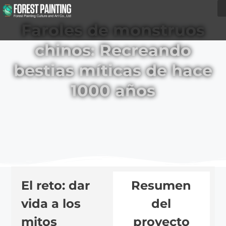
Faroles de monstruos
chinos: Recreando
bestias míticas de hace
1000 años
El reto: dar
Resumen
vida a los
del
mitos
proyecto