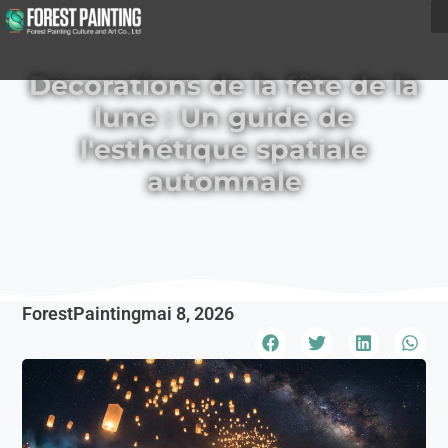
Décorations de la fête de la
lune : Un guide de
l'esthétique spatiale
automnale
ForestPainting
mai 8, 2026