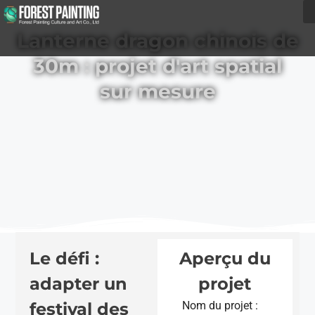
Lanterne dragon chinois de
30m : projet d'art spatial
sur mesure
Le défi :
Aperçu du
adapter un
projet
festival des
Nom du projet :