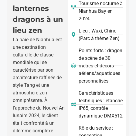
Tourisme nocturne à
lanternes
Nianhua Bay en
dragons à un
2024
lieu zen
Lieu : Wuxi, Chine
(Parc à thème Zen)
La baie de Nianhua est
une destination
Points forts : dragon
culturelle de classe
de scène de 30
mondiale qui se
mètres et décors
caractérise par son
aériens/aquatiques
architecture raffinée de
personnalisés
style Tang et une
atmosphère zen
Caractéristiques
omniprésente. À
techniques : étanche
l’approche du Nouvel An
IP65, contrôle
lunaire 2024, le client
dynamique DMX512
était confronté à un
Rôle du service :
dilemme complexe
conception,