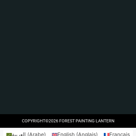
COPYRIGHT©2026 FOREST PAINTING LANTERN
العربية
(
Arabe
)
English
(
Anglais
)
Français