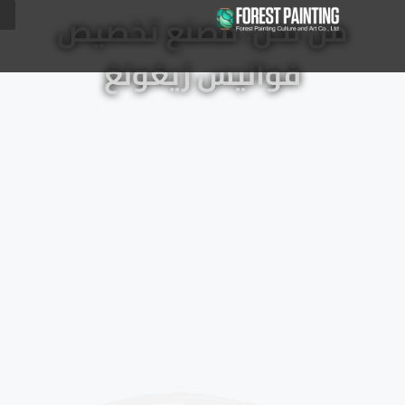
من نحن: مصنع تخصيص
فوانيس زيغونغ