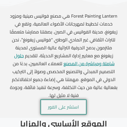
Forest Painting Lantern هي مصنع فوانيس صينية ومزود
خدمات تخطيط لمهرجانات الأضواء العالمية، وتقع في
زيغونغ، مدينة الفوانيس في الصين. بصفتنا ممارسًا متعمقًا
للتراث الثقافي غير المادي الوطني “فوانيس زيغونغ”، نحن
ملتزمون بدمج الحرفية التراثية عالية المستوى لمدينة
زيغونغ مع معايير إدارة المشاريع الحديثة، لتقديم
حلول
شاملة ومباشرة من المصنع
للعملاء العالميين، بدءًا من
التصميم المبدئي والتصنيع المخصص وصولاً إلى التركيب
الدولي في الموقع. مهمتنا هي إضاءة جميع احتفالاتكم
بفعالية عالية من حيث التكلفة، وسرعة تنفيذ فائقة، وجودة
فنية لا مثيل لها.
استشر على الفور
الموقع الأساسي والمزايا