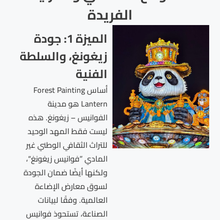
الفريدة
الميزة 1: جودة
زيغونغ، والسلطة
الفنية
أساس Forest Painting
Lantern هو مدينة
الفوانيس – زيغونغ. هذه
ليست فقط المهد الوحيد
للتراث الثقافي الوطني غير
المادي ”فوانيس زيغونغ“،
ولكنها أيضًا ضمان الجودة
لسوق معارض الإضاءة
العالمية. وفقًا لبيانات
الصناعة، تستحوذ فوانيس