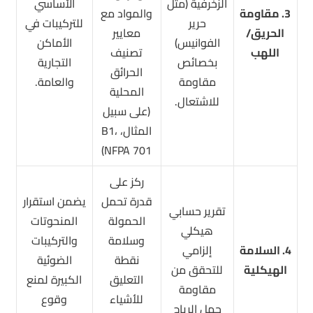
الزخرفية (مثل
الأساسي
3. مقاومة
والمواد مع
حرير
للتركيبات في
الحريق/
معايير
الفوانيس)
الأماكن
اللهب
تصنيف
بخصائص
التجارية
الحرائق
مقاومة
والعامة.
المحلية
للاشتعال.
(على سبيل
المثال، B1،
NFPA 701)
ركز على
قدرة تحمل
يضمن استقرار
تقرير حسابي
الحمولة
المنحوتات
هيكلي
وسلامة
والتركيبات
4. السلامة
إلزامي
نقطة
الضوئية
الهيكلية
للتحقق من
التعليق
الكبيرة لمنع
مقاومة
للأشياء
وقوع
حمل الرياح