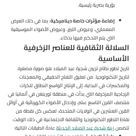
بؤرية بصرية رئيسية.
إضاءة مؤثرات خاصة ديناميكية
: بما في ذلك العرض
المعماري، وعروض الليزر، وعروض الأضواء الموسيقية
التي يتم التحكم فيها بذكاء.
السلالة الثقافية للعناصر الزخرفية
الأساسية
تاريخ تطور نظام تزيين شجرة عيد الميلاد هو صورة مصغرة
لتاريخ التكنولوجيا. من تعليق التفاح الحقيقي والمعجنات
والمكسرات في البداية، إلى الإنتاج الواسع النطاق للكرات
الزجاجية المزخرفة التي بدأت في منطقة تورينغن في ألمانيا في
منتصف القرن التاسع عشر، وإدخال الأضواء الكهربائية في أوائل
القرن العشرين في الولايات المتحدة، تعكس كل نقطة من
نقاط التطور التكنولوجيا والثقافة الاجتماعية في ذلك الوقت.
تتضمن
زينة شجرة عيد الميلاد الحديثة
عادةً الطبقات التالية: