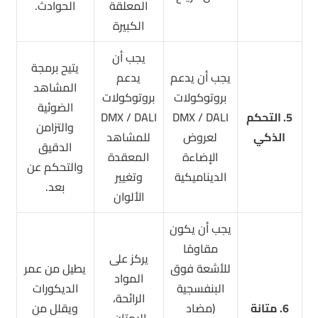
المعلقة
الحوادث.
الكبيرة
يجب أن
يتيح برمجة
يجب أن يدعم
يدعم
المشاهد
بروتوكولات
بروتوكولات
الضوئية
5. التحكم
DMX / DALI
DMX / DALI
والتزامن
الذكي
لعروض
للمشاهد
الدقيق
الإضاءة
المعقدة
والتحكم عن
الديناميكية
وتغيير
بعد.
الألوان
يجب أن يكون
مقاومًا
يركز على
للأشعة فوق
يطيل من عمر
المواد
البنفسجية
الديكورات
الرائحة،
6. متانة
(مضاد
ويقلل من
البهتان،