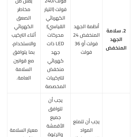
فولت/240
يقلل من
فولت (التيار
مخاطر
الكهربائي
الصعق
أنظمة الجهد
القياسي)؛
الكهربائي
2. سلامة
المنخفض 24
محركات
أثناء التركيب
الجهد
فولت أو 36
LED ذات
والاستخدام،
المنخفض
فولت
جهد
بما يتوافق
كهربائي
مع قوانين
منخفض
السلامة
للتركيبات
العامة.
المخصصة
يجب أن
تتوافق
جميع
يجب أن تتمتع
الأقمشة
المواد
معيار السلامة
والرغوة