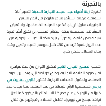
بالتجزئة
تطورت
زينة أضواء عيد الميلاد التجارية الحديثة
لتصبح أداة
تسويقية مهمة. تستثمر متاجر هارودز في لندن ملايين
الجنيهات سنويًا في نوافذ عيد الميلاد الخاصة بها، ولا تعرض
المشاهد المصممة بدقة البضائع فحسب، بل تخلق أيضًا تجربة
سرد قصص غامرة. يمكن أن تزيد هذه التركيبات الزخرفية من
عدد الزوار بنسبة تزيد عن 30٪ خلال موسم الأعياد وتطيل وقت
بقاء العملاء بشكل كبير.
يتطلب
الديكور التجاري الناجح
تحقيق التوازن بين عدة عوامل:
نقل صورة العلامة التجارية، وخلق جو احتفالي، وتحسين تجربة
العملاء، وتحقيق الأهداف التجارية. تشتهر
غاليري لافاييت في
باريس
بتصميمها الرائع للردهة في عيد الميلاد، مما يجذب عددًا
كبيرًا من الزوار كل عام خصيصًا للاستمتاع بالديكور؛ كما تعزز
نوافذ ميسيز في نيويورك تفاعل العملاء وتجربتهم من خلال