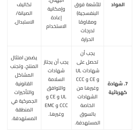
المواد
للأشعة فوق
تكاليف
وإمكانية
البنفسجية)
الصيانة/
إعادة
ومقاومًا
الاستبدال.
الاستخدام
لدرجات
الحرارة
يجب أن
يضمن امتثال
تحصل على
يجب أن يجتاز
المنتج، وتجنب
شهادات UL
شهادات
المشاكل
و CE و CCC
السلامة
7. شهادة
القانونية
وغيرها من
والتوافق
كهربائية
والتأخيرات
الشهادات
UL و CE و
الجمركية في
الخاصة
CCC و EMC
المنطقة
بالسوق
وغيرها.
المستهدفة.
المستهدفة.