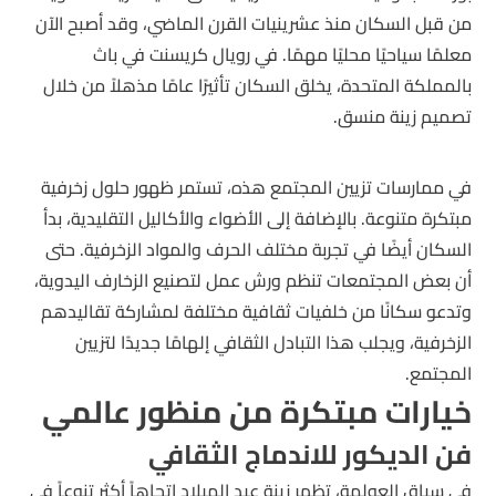
من قبل السكان منذ عشرينيات القرن الماضي، وقد أصبح الآن
معلمًا سياحيًا محليًا مهمًا. في رويال كريسنت في باث
بالمملكة المتحدة، يخلق السكان تأثيرًا عامًا مذهلاً من خلال
تصميم زينة منسق.
في ممارسات تزيين المجتمع هذه، تستمر ظهور حلول زخرفية
مبتكرة متنوعة. بالإضافة إلى الأضواء والأكاليل التقليدية، بدأ
السكان أيضًا في تجربة مختلف الحرف والمواد الزخرفية. حتى
أن بعض المجتمعات تنظم ورش عمل لتصنيع الزخارف اليدوية،
وتدعو سكانًا من خلفيات ثقافية مختلفة لمشاركة تقاليدهم
الزخرفية، ويجلب هذا التبادل الثقافي إلهامًا جديدًا لتزيين
المجتمع.
خيارات مبتكرة من منظور عالمي
فن الديكور للاندماج الثقافي
في سياق العولمة، تظهر زينة عيد الميلاد اتجاهاً أكثر تنوعاً في