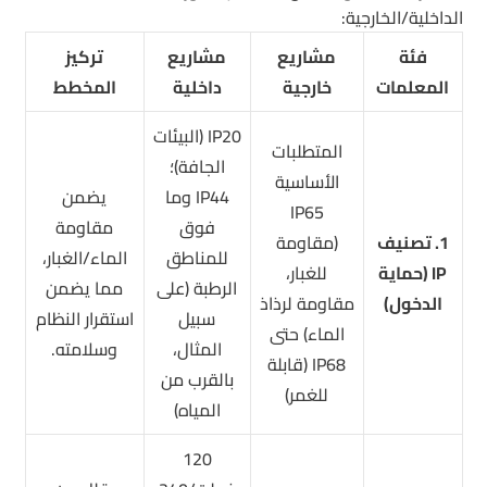
الداخلية/الخارجية:
فئة
مشاريع
مشاريع
تركيز
المعلمات
خارجية
داخلية
المخطط
IP20 (البيئات
المتطلبات
الجافة)؛
الأساسية
IP44 وما
يضمن
IP65
فوق
مقاومة
1. تصنيف
(مقاومة
للمناطق
الماء/الغبار،
IP (حماية
للغبار،
الرطبة (على
مما يضمن
الدخول)
مقاومة لرذاذ
سبيل
استقرار النظام
الماء) حتى
المثال،
وسلامته.
IP68 (قابلة
بالقرب من
للغمر)
المياه)
120