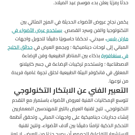
حدثًا رمزيًا يعلن بدء موسم عيد الميلاد.
يكمن نجاح عروض الأضواء الحديثة في المزج المثالي بين
التكنولوجيا والفن وسرد القصص.
يستخدم عرض الأضواء في
مارتن بليس
، سيدني، تحكمًا حاسوبيًا دقيقًا لتحويل واجهات
المباني إلى لوحات ديناميكية ؛ ويجمع العرض في
حدائق الخليج
في سنغافورة
بذكاء بين المناظر الطبيعية وفن الإضاءة
الاصطناعية ؛ وتستخدم تركيبات الإضاءة في جسر كابيلانو
المعلق في فانكوفر البيئة الطبيعية لخلق تجربة غامرة فريدة
من نوعها.
التعبير الفني عن الابتكار التكنولوجي
تتوسع الإمكانيات الفنية لعروض الأضواء باستمرار مع التقدم
التكنولوجي. تتيح تقنية العرض بالليزر للمهندسين المعماريين
إنشاء جداريات ديناميكية على واجهات المباني، وتحقق أنظمة
التحكم الذكية تزامنًا دقيقًا بين آلاف الأضواء، وتتيح تقنية
الاستشعار التفاعلية للجمهور أن يصبح جزءًا من العرض. لا تعزز