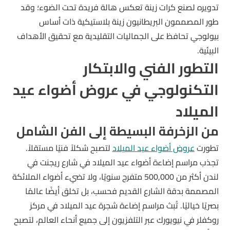
تدويره لصنع كرات زينة تعكس هالة فريدة تحت الضوء؛ وقد
طور المصممون البريطانيون زينة بلاستيكية ذات أساس
بيولوجي تحافظ على الجماليات التقليدية مع تحقيق الأهداف
البيئية.
التطور الفني والابتكار
التكنولوجي في عروض أضواء عيد
الميلاد
من الزخرفة البسيطة إلى الفن الشامل
تطورت
عروض أضواء عيد الميلاد
لتصبح شكلاً فنيًا مستقلاً.
تجذب مراسم إضاءة أضواء عيد الميلاد في شارع ريجنت في
لندن أكثر من 500,000 متفرج سنويًا، ولا تضيء أضواء الملائكة
المصممة بدقة الشارع القديم فحسب، بل تخلق أيضًا عالمًا
بصريًا خياليًا. تُبث مراسم إضاءة شجرة عيد الميلاد في مركز
روكفلر في نيويورك عبر التلفزيون إلى جميع أنحاء العالم، لتصبح