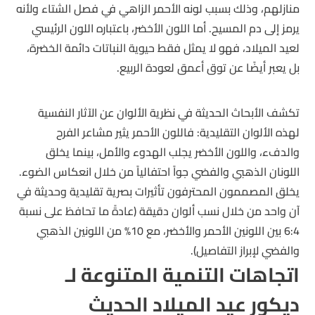
منازلهم، وذلك بسبب لونه الأحمر الزاهي في فصل الشتاء ولأنه
يرمز إلى دم المسيح. أما اللون الأخضر، باعتباره اللون الرئيسي
لعيد الميلاد، فهو لا يمثل فقط حيوية النباتات دائمة الخضرة،
بل يعبر أيضًا عن توق أعمق لعودة الربيع.
تكشف الأبحاث الحديثة في نظرية الألوان عن الآثار النفسية
لهذه الألوان التقليدية: فاللون الأحمر يثير مشاعر الفرح
والدفء، واللون الأخضر يجلب الهدوء والأمل، بينما يخلق
اللونان الذهبي والفضي جواً احتفالياً من خلال انعكاس الضوء.
يخلق المصممون المحترفون تأثيرات بصرية تقليدية وحديثة في
آن واحد من خلال نسب ألوان دقيقة (عادةً ما تحافظ على نسبة
6:4 بين اللونين الأحمر والأخضر، مع 10% من اللونين الذهبي
والفضي لإبراز التفاصيل).
اتجاهات التنمية المتنوعة لـ
ديكور عيد الميلاد الحديث