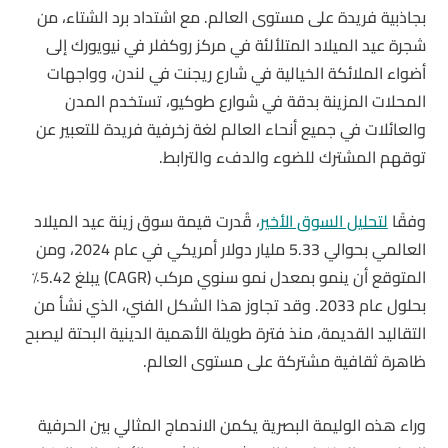
بجاذبية فريدة على مستوى العالم. مع اشتداد برد الشتاء، من
شجرة عيد الميلاد المتلألئة في مركز روكفلر في نيويورك إلى
أضواء الملائكة الخيالية في شارع ريجنت في لندن، وواجهات
المحلات المزينة بدقة في شوارع طوكيو، تستخدم المدن
والعائلات في جميع أنحاء العالم لغة زخرفية فريدة للتعبير عن
توقهم المشترك للضوء والدفء والترابط.
وفقًا
لتحليل السوق الأخير
، قُدرت قيمة سوق زينة عيد الميلاد
العالمي بحوالي 5.33 مليار دولار أمريكي في عام 2024، ومن
المتوقع أن ينمو بمعدل نمو سنوي مركب (CAGR) يبلغ 5.42٪
بحلول عام 2033. وقد تجاوز هذا الشكل الفني، الذي نشأ من
التقاليد القديمة، منذ فترة طويلة الأهمية الدينية البحتة ليصبح
ظاهرة ثقافية مشتركة على مستوى العالم.
وراء هذه الوليمة البصرية يكمن الاندماج المثالي بين الحرفية