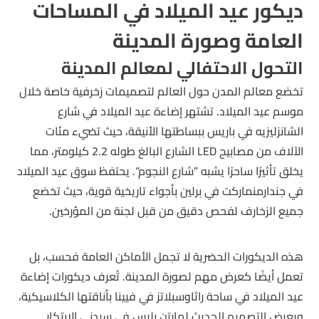
ديكور عيد الميلاد في المساحات
العامة وصورة المدينة
التحول الاحتفالي لمعالم المدينة
تخضع معالم المدن حول العالم لتصميمات زخرفية خاصة خلال
موسم عيد الميلاد. تشتهر إضاءة عيد الميلاد في شارع
الشانزليزيه في باريس ببساطتها الأنيقة، حيث تضيء مئات
الآلاف من مصابيح LED الشارع البالغ طوله 2.2 كيلومتر، مما
يخلق تأثيرًا ساحرًا يشبه ”شارع النجوم“. يحتفظ سوق عيد الميلاد
في جندارمنماركت في برلين بأجواء تاريخية قوية، حيث تخضع
جميع الزخارف لفحص دقيق من قبل لجنة من المؤرخين.
هذه الديكورات الحضرية لا تجمل الأماكن العامة فحسب، بل
تعمل أيضًا كعرض مهم لصورة المدينة. تُعرف ديكورات إضاءة
عيد الميلاد في ساحة راثاوسبلاتز في فيينا بأناقتها الكلاسيكية،
ويعرض التصميم الحديث لمارتن بليس في سيدني الابتكار