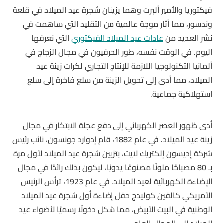
فيكتوريا والأمير ألبرت وهما يزينان شجرة عيد الميلاد في قلعة
وندسور، مما أثار موجة عالمية من التقليد التي ساهمت في
نشر العديد من
عادات عيد الميلاد الفيكتوري
التي نعرفها
اليوم. في الوقت نفسه، طور الحرفيون في مجال الزجاج في
ألمانيا التكنولوجيا اللازمة للإنتاج التجاري لكرات زينة عيد
الميلاد، مما أدى إلى تحويل الزينة من سلع فاخرة إلى سلع
استهلاكية جماعية.
أدى ظهور العصر الكهربائي إلى دفع عجلة الابتكار في مجال
زينة عيد الميلاد. في عام 1882، قام إدوارد جونسون، نائب رئيس
شركة إديسون إلكتريك لايت، بتزيين شجرة عيد الميلاد لأول مرة
بـ 80 مصباحًا ملونًا مصنوعًا يدويًا، ليكون بذلك رائدًا في مجال
الإضاءة الكهربائية لعيد الميلاد. في عام 1923، ترأس الرئيس
الأمريكي كالفين كوليدج حفل إضاءة أول شجرة عيد الميلاد
الوطنية في البيت الأبيض، مما شكل دخولًا رسميًا لأضواء عيد