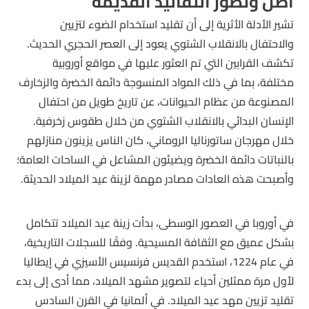
أصل وتطور التقاليد القديمة
تشير الأدلة الأثرية إلى أن تقليد استخدام الضوء لتزيين
والاحتفال بالانقلاب الشتوي يعود إلى العصر الحجري الحديث.
تكشف القرابين التي تم العثور عليها في مواقع أوروبية
مختلفة، بما في ذلك المواد المنسوجة دائمة الخضرة والزخارف
المصنوعة من عظام الحيوانات، عن تاريخ طويل من احتفال
الإنسان البدائي بالانقلاب الشتوي من خلال طقوس زخرفية.
خلال مهرجان ساتورناليا الروماني، كان الناس يزينون منازلهم
بالنباتات دائمة الخضرة ويضيئون المشاعل في الساحات العامة؛
وأصبحت هذه العادات مصادر مهمة لزينة عيد الميلاد الحديثة.
في أوروبا في العصور الوسطى، بدأت زينة عيد الميلاد تتكامل
بشكل عميق مع الثقافة المسيحية. وفقًا للسجلات التاريخية،
في عام 1224، استخدم القديس فرنسيس الأسيزي في إيطاليا
لأول مرة ممثلين أحياء لتصوير مشهد الميلاد، مما أدى إلى بدء
تقليد تزيين مهد عيد الميلاد. في ألمانيا في القرن السادس