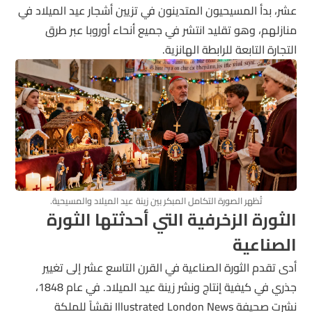
عشر، بدأ المسيحيون المتدينون في تزيين أشجار عيد الميلاد في
منازلهم، وهو تقليد انتشر في جميع أنحاء أوروبا عبر طرق
التجارة التابعة للرابطة الهانزية.
تُظهر الصورة التكامل المبكر بين زينة عيد الميلاد والمسيحية.
الثورة الزخرفية التي أحدثتها الثورة
الصناعية
أدى تقدم الثورة الصناعية في القرن التاسع عشر إلى تغيير
جذري في كيفية إنتاج ونشر زينة عيد الميلاد. في عام 1848،
نشرت صحيفة Illustrated London News نقشاً للملكة