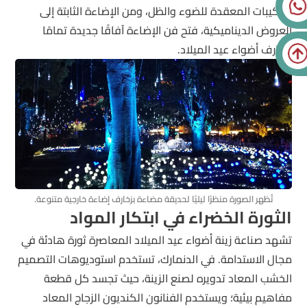
التركيبات المعقدة للضوء والظل، ومن الإضاءة الثابتة إلى
العروض الديناميكية، فتح فن الإضاءة آفاقًا جديدة تمامًا
لزخارف أضواء عيد الميلاد.
تُظهر الصورة منظرًا ليليًا لحديقة مضاءة بزخارف إضاءة خارجية متنوعة.
الثورة الخضراء في ابتكار المواد
تشهد صناعة زينة أضواء عيد الميلاد المعاصرة ثورة هادئة في
مجال الاستدامة. في الدنمارك، تستخدم استوديوهات التصميم
الخشب المعاد تدويره لصنع الزينة، حيث تجسد كل قطعة
مفاهيم بيئية؛ ويستخدم الفنانون الكنديون الزجاج المعاد