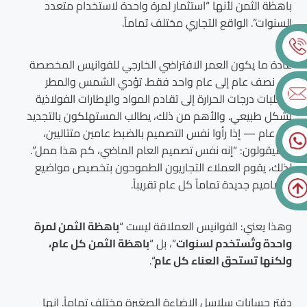
باهظة الثمن لأنها “استثمار لمرة واحدة لاستخدام متعدد
السنوات”. الواقع التجاري مختلف تماماً.
عادة ما يكون العمر الافتراضي الخارجي للفوانيس المخصصة
من نصف عام إلى عام واحد فقط. تؤدي الشمس والمطر
وتقلبات درجات الحرارة إلى تقادم المواد والإطارات الفولاذية
بشكل طبيعي. والأهم من ذلك، يطالب المستهلكون بالتجديد
كل عام — إذا رأوا نفس التصميم بالضبط عامين متتاليين،
فسيقولون: “إنه نفس تصميم العام الماضي، كم هذا ممل”.
لذلك، يقوم العملاء التجاريون الطموحون بتخصيص مواضيع
وتصاميم جديدة تماماً كل عام تقريباً.
وهذا يعني: الفوانيس العملاقة ليست “
باهظة الثمن لمرة
واحدة وتُستخدم لسنوات
“، بل “
باهظة الثمن كل عام،
ولكنها تستحق العناء كل عام
“.
دفتر حسابات سلاسل الإضاءة الصغيرة مختلف تماماً. إنها