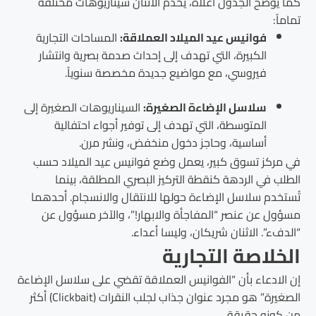
كما يوضح الجدول أعلاه، يخدم الاثنان سيناريوهات مختلفة
تماماً:
فوانيس عيد الميلاد العملاقة:
المساحات التجارية
الكبيرة، التي تهدف إلى إحداث صدمة بصرية وانتشار
فيروسي، مع مواضيع جديدة مخصصة سنوياً.
سلاسل الإضاءة الصغيرة:
السيناريوهات الصغيرة إلى
المتوسطة، التي تهدف إلى توفير أجواء احتفالية
أساسية، وحاجز دخول منخفض، ونشر مرن.
في مركز تسوق كبير، يعمل وضع فوانيس عيد الميلاد حسب
الطلب في الردهة كنقطة التركيز البصري المطلقة، بينما
تُستخدم سلاسل الإضاءة حولها للانتقال والانسجام. أحدهما
مسؤول عن عنصر “المفاجأة والابهار!”، والآخر مسؤول عن
“الدفء”. الاثنان شريكان، وليسا أعداء.
الخلاصة التجارية
إن الادعاء بأن “الفوانيس العملاقة تقضي على سلاسل الإضاءة
الصغيرة” هو مجرد عنوان جذاب لجلب النقرات (Clickbait) أكثر
من كونه حقيقة.