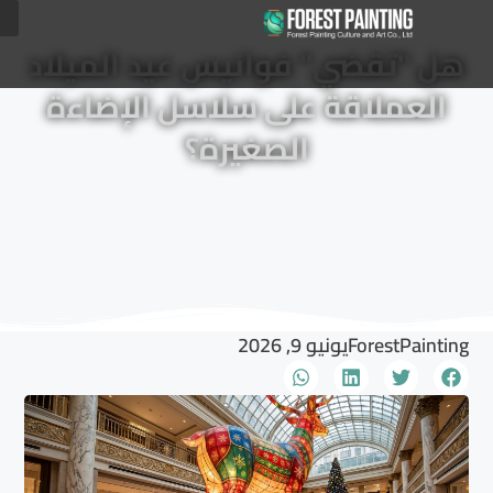
هل "تقضي" فوانيس عيد الميلاد
العملاقة على سلاسل الإضاءة
الصغيرة؟
ForestPainting
يونيو 9, 2026