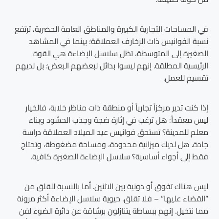
في المساحات التجارية الكبيرة والمناطق العامة الحضرية، ترتفع
نسبة الفوانيس ذات الزخارف العملاقة؛ بينما في المشاهد
الصغيرة إلى المتوسطة، تظل سلاسل الإضاءة هي القوة
الرئيسية المطلقة. إنهم ليسوا بدائل لبعضهم البعض؛ بل لديهم
تقسيم للعمل.
إذا كنت تدير مركزاً تجارياً أو منطقة ذات مناظر خلابة، فالخيار
ليس معقداً: هل ترغب في إثارة ضجة وجذب الحشود وبناء
معلم للمدينة؟ تستحق فوانيس عيد الميلاد العملاقة دراسة
جادة. هل لديك ميزانية محدودة، ومساحة مضغوطة، وتحتاج
فقط إلى أجواء أساسية؟ سلاسل الإضاءة الصغيرة كافية.
ليس هناك تفوق أو دونية بين الاثنين. أما بالنسبة للقلق من
“القضاء عليها” – فلا تقلق. حيوية سلاسل الإضاءة أكثر مرونة
مما نتخيل. إنهم ببساطة يتنازلون برشاقة عن دائرة الضوء لفن