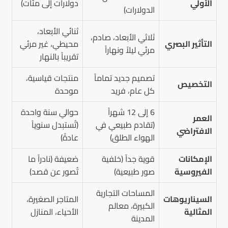
الأولي
دولارات إلى مئات)
الدولارات)
ثنائي الأبعاد،
ثلاثي الأبعاد، صادم،
التأثير البصري
محيطي، غير مرئي
مرئي ليلاً ونهاراً
تقريباً بالنهار
تصميم جديد تماماً
منتجات قياسية،
التخصيص
كل عام، فريد
موحدة
6 إلى 12 شهراً
حوالي سنة واحدة
العمر
(تقادم طبيعي في
(تُستبدل سنوياً
الافتراضي
الهواء الطلق)
عادةً)
الإمكانات
قوية جداً (خلفية
ضعيفة (نادراً ما
الفيروسية
صور طبيعية)
تُصور عن قصد)
المساحات التجارية
السيناريوهات
المتاجر الصغيرة،
الكبيرة، معالم
المثالية
الأحياء، المنازل
المدينة