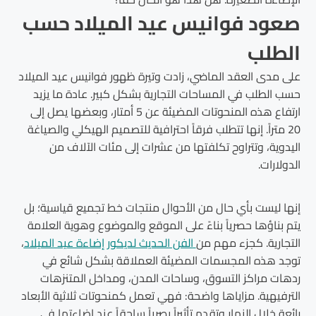
صعود فوانيس عيد الميلاد حسب
الطلب
على مدى العقد الماضي، زادت وتيرة ظهور فوانيس عيد الميلاد
حسب الطلب في المساحات التجارية بشكل كبير. عادة ما يزيد
ارتفاع هذه المنحوتات المضيئة عن 5 أمتار، وبعضها يصل إلى
20 متراً. إنها تتطلب فرقاً احترافية للتصميم الهيكلي والصياغة
اليدوية، وتتراوح تكلفتها من عشرات إلى مئات الآلاف من
الدولارات.
إنها ليست بأي حال من الأحوال منتجات خط تجميع قياسية؛ بل
يتم بناؤها حصرياً بناءً على الموقع والموضوع وهوية العلامة
التجارية. كجزء مهم من
الفن الحديث لديكور إضاءة عيد الميلاد
،
توجد هذه المجسمات المضيئة العملاقة بشكل شائع في
ردهات مراكز التسوق، وساحات المدن، ومداخل المتنزهات
الترفيهية. مزاياها واضحة: فهي تعمل كمنحوتات ثلاثية الأبعاد
رائعة خلال النهار وتقدم تأثيراً بصرياً ساحقاً عند إضاءتها في