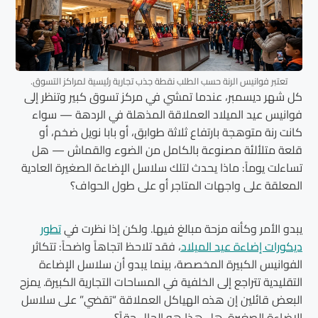
تعتبر فوانيس الرنة حسب الطلب نقطة جذب تجارية رئيسية لمراكز التسوق.
كل شهر ديسمبر، عندما تمشي في مركز تسوق كبير وتنظر إلى
فوانيس عيد الميلاد العملاقة المذهلة في الردهة — سواء
كانت رنة متوهجة بارتفاع ثلاثة طوابق، أو بابا نويل ضخم، أو
قلعة متلألئة مصنوعة بالكامل من الضوء والقماش — هل
تساءلت يوماً: ماذا يحدث لتلك سلاسل الإضاءة الصغيرة العادية
المعلقة على واجهات المتاجر أو على طول الحواف؟
يبدو الأمر وكأنه مزحة مبالغ فيها. ولكن إذا نظرت في
تطور
ديكورات إضاءة عيد الميلاد
، فقد تلاحظ اتجاهاً واضحاً: تتكاثر
الفوانيس الكبيرة المخصصة، بينما يبدو أن سلاسل الإضاءة
التقليدية تتراجع إلى الخلفية في المساحات التجارية الكبيرة. يمزح
البعض قائلين إن هذه الهياكل العملاقة “تقضي” على سلاسل
الإضاءة الصغيرة. هل هذا هو الحال حقاً؟