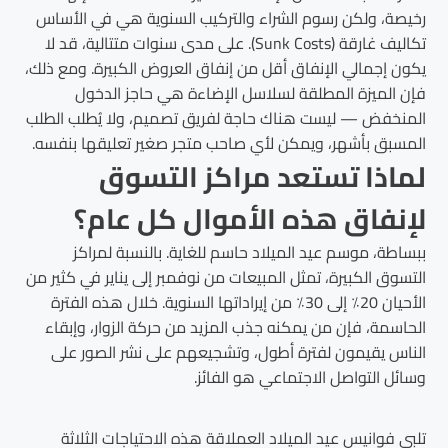
رخيصة، ولكن رسوم الشراء والتركيب السنوية هي في الأساس
تكاليف غارقة (Sunk Costs). على مدى سنوات متتالية، قد لا
يكون إجمالي الإنفاق أقل من إنفاق العروض الكبيرة. ومع ذلك،
فإن الميزة المطلقة لسلاسل الإضاءة هي حاجز الدخول
المنخفض — ليست هناك حاجة لفريق تصميم، ولا يُطلب الطلب
المسبق بأشهر، ويمكن لأي صاحب متجر صغير تعليقها بنفسه.
لماذا تستعد مراكز التسوق
لإنفاق هذه الأموال كل عام؟
ببساطة، موسم عيد الميلاد حاسم للغاية. بالنسبة لمراكز
التسوق الكبيرة، تمثل المبيعات من نوفمبر إلى يناير في كثير من
الأحيان 20٪ إلى 30٪ من إيراداتها السنوية. خلال هذه الفترة
الحاسمة، فإن من يمكنه جذب المزيد من حركة الزوار، وإبقاء
الناس يقيمون لفترة أطول، وتشجيعهم على نشر الصور على
وسائل التواصل الاجتماعي هو الفائز.
تلبي فوانيس عيد الميلاد العملاقة هذه الاحتياجات الثلاثة