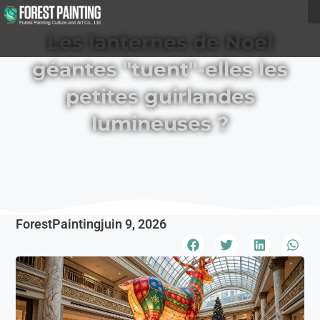
Les lanternes de Noël
géantes "tuent"-elles les
petites guirlandes
lumineuses ?
ForestPainting
juin 9, 2026