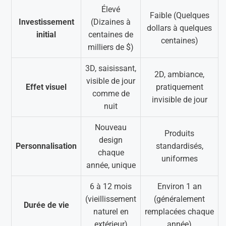
Élevé
Faible (Quelques
Investissement
(Dizaines à
dollars à quelques
initial
centaines de
centaines)
milliers de $)
3D, saisissant,
2D, ambiance,
visible de jour
Effet visuel
pratiquement
comme de
invisible de jour
nuit
Nouveau
Produits
design
Personnalisation
standardisés,
chaque
uniformes
année, unique
6 à 12 mois
Environ 1 an
(vieillissement
(généralement
Durée de vie
naturel en
remplacées chaque
extérieur)
année)