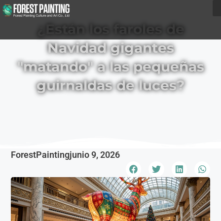
¿Están los faroles de
Navidad gigantes
"matando" a las pequeñas
guirnaldas de luces?
ForestPainting
junio 9, 2026