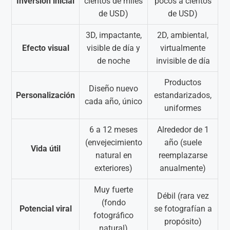
Inversión inicial
cientos de miles
pocos a cientos
de USD)
de USD)
3D, impactante,
2D, ambiental,
Efecto visual
visible de día y
virtualmente
de noche
invisible de día
Productos
Diseño nuevo
Personalización
estandarizados,
cada año, único
uniformes
6 a 12 meses
Alrededor de 1
(envejecimiento
año (suele
Vida útil
natural en
reemplazarse
exteriores)
anualmente)
Muy fuerte
Débil (rara vez
(fondo
Potencial viral
se fotografían a
fotográfico
propósito)
natural)