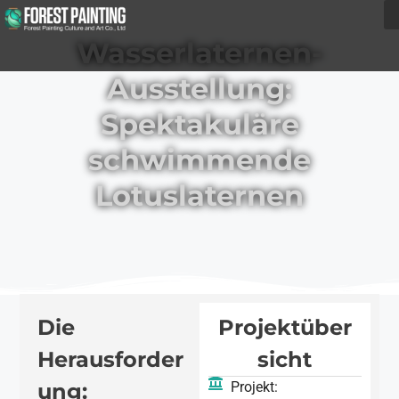
Wasserlaternen-
Ausstellung:
Spektakuläre
schwimmende
Lotuslaternen
Die
Projektüber
Herausforder
sicht
ung:
Projekt: