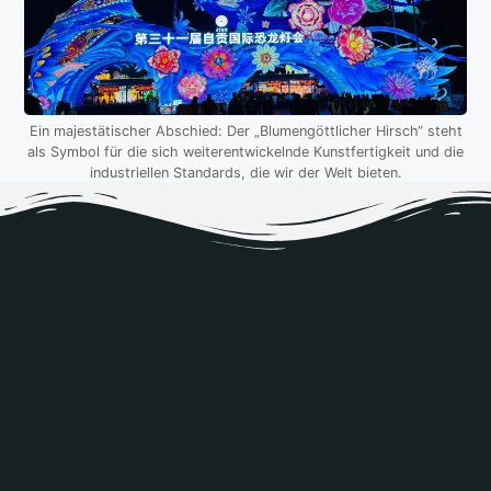
Ein majestätischer Abschied: Der „Blumengöttlicher Hirsch“ steht
als Symbol für die sich weiterentwickelnde Kunstfertigkeit und die
industriellen Standards, die wir der Welt bieten.