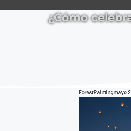
¿Cómo celebran
ForestPainting
mayo 2