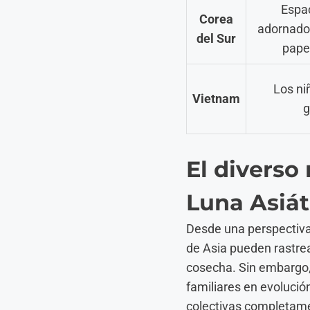
Espac
Corea
adornado
del Sur
papel
Los ni
Vietnam
g
El diverso 
Luna Asiát
Desde una perspectiva 
de Asia pueden rastrea
cosecha. Sin embargo, 
familiares en evolució
colectivas completamen