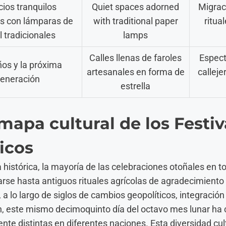
ios tranquilos
Quiet spaces adorned
Migrac
s con lámparas de
with traditional paper
ritua
 tradicionales
lamps
Calles llenas de faroles
Espec
ños y la próxima
artesanales en forma de
calleje
eneración
estrella
mapa cultural de los Festiv
icos
histórica, la mayoría de las celebraciones otoñales en to
rse hasta antiguos rituales agrícolas de agradecimiento a 
a lo largo de siglos de cambios geopolíticos, integración 
n, este mismo decimoquinto día del octavo mes lunar ha c
te distintas en diferentes naciones. Esta diversidad cul