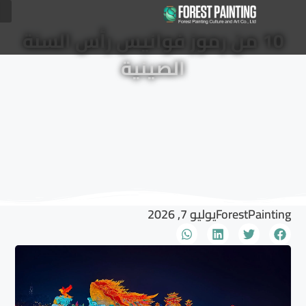
10 من رموز فوانيس رأس السنة
الصينية
ForestPainting
يوليو 7, 2026