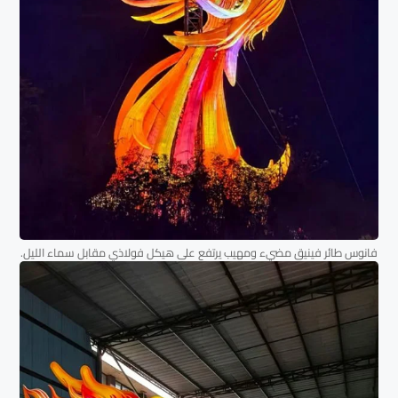
فانوس طائر فينيق مضيء ومهيب يرتفع على هيكل فولاذي مقابل سماء الليل.