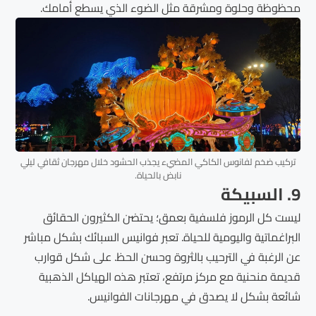
محظوظة وحلوة ومشرقة مثل الضوء الذي يسطع أمامك.
تركيب ضخم لفانوس الكاكي المضيء يجذب الحشود خلال مهرجان ثقافي ليلي
نابض بالحياة.
9. السبيكة
ليست كل الرموز فلسفية بعمق؛ يحتضن الكثيرون الحقائق
البراغماتية واليومية للحياة. تعبر فوانيس السبائك بشكل مباشر
عن الرغبة في الترحيب بالثروة وحسن الحظ. على شكل قوارب
قديمة منحنية مع مركز مرتفع، تعتبر هذه الهياكل الذهبية
شائعة بشكل لا يصدق في مهرجانات الفوانيس.