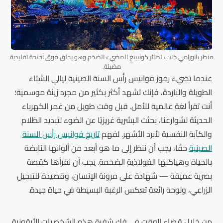
منظر بانورامي خلاب لطائر كونبينغ المضيء الضخم وهو يحلق فوق أجنحة تقليدية
مضيئة.
عندما تضيء رموز فوانيس رأس السنة الصينية ليالي الشتاء
الطويلة والباردة، فإنك تشهد أكثر بكثير من مجرد زينة موسمية؛
أنت تقرأ لغة عالمية للأمل. قبل وقت طويل من غمر الكهرباء
الحديثة لشوارعنا، بحثت البشرية غريزيًا عن الضوء لتبديد الظلام
والكآبة النفسية لأبرد الأشهر. لفهم
تاريخ فوانيس رأس السنة
الصينية
حقًا، يجب أن ننظر إلى ما هو أبعد من ألوانها النابضة
بالحياة وهياكلها الفولاذية الضخمة. يجب أن نقرأها كقصة
بصرية عميقة — شهادة على مرونة الإنسان، وقصيدة للتبجيل
الزراعي، ولوحة رائعة تعكس الرغبة البسيطة في حياة جيدة.
من خلال قضاء الوقت في فك شفرة هذه الشخصيات الأيقونية