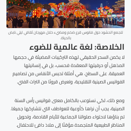
تتجمع الحشود حول فانوس قرع ضخم ومضيء خلال مهرجان ثقافي ليلي نابض
بالحياة.
الخلاصة: لغة عالمية للضوء
لا يكمن السحر الحقيقي لهذه التركيبات المضيئة في حجمها
المذهل أو حرفيتها المعقدة فحسب، بل في إنسانيتها
العميقة. على السطح، هي أمثلة تحبس الأنفاس من تصاميم
الفوانيس الصينية التقليدية، وتعرض قرونًا من التراث الفني.
ومع ذلك، لكي نستوعب بالكامل معنى فوانيس رأس السنة
الصينية، يجب أن نراها كأوعية للعواطف التي نتشاركها جميعًا.
تم بناؤها لاحتواء صلواتنا الجماعية للأيام القادمة، وتحويل
المناظر الطبيعية المتجمدة مؤقتًا إلى ملاذ دافئ للاحتفال.