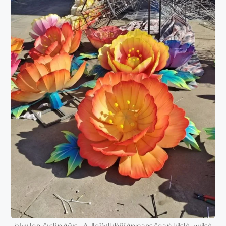
فوانيس فاوانيا ضخمة ومخصصة تنتظر الاكتمال في ورشة صناعية، مما يسلط