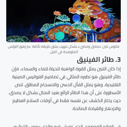
فانوس تنين عملاق ومضيء بشكل مهيب يشق طريقه بأناقة عبر زهور اللوتس
المتوهجة في الليل.
3. طائر الفينيق
إذا كان التنين يمثل القوة الواهبة للحياة للماء والسماء، فإن
طائر الفينيق هو نظيره المثالي في تصاميم الفوانيس الصينية
التقليدية، وهو يمثل الفأل الحسن والانسجام المطلق. تنص
الأسطورة على أن هذا الطائر الرائع بعيد المنال بشكل لا يصدق،
حيث يختار الكشف عن نفسه فقط في أوقات السلام العظيم
والازدهار والقيادة الصالحة.
في العالم الفوضوي الذي نعيش فيه والذي يصعب التنبؤ به