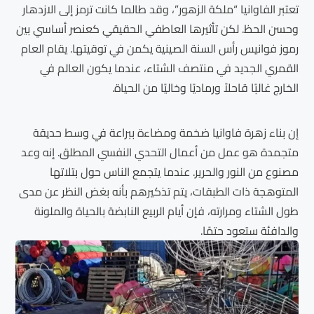
تعتبر الفاوانيا “ملكة الزهور”، وقد طالما كانت ترمز إلى الازدهار
وحسن الحظ. لكن تأثيرها العاطفي الحقيقي كعنصر أساسي بين
رموز فوانيس رأس السنة الصينية يكمن في توقيتها. يقام العام
القمري الجديد في منتصف الشتاء، عندما يكون العالم في
الخارج غالبًا قاحلاً ورماديًا وخاليًا من الحياة.
إن بناء زهرة فاوانيا ضخمة ومضاءة ببراعة في وسط حديقة
متجمدة هو عمل من أعمال التحدي النفسي المطلق. إنه وعد
مصنوع من النور والحرير. عندما يتجمع الناس حول بتلاتها
المتوهجة ذات الطبقات، يتم تذكيرهم بأنه بغض النظر عن مدى
طول الشتاء ومرارته، فإن أيام الربيع النابضة بالحياة والملونة
والدافئة ستعود حتمًا.