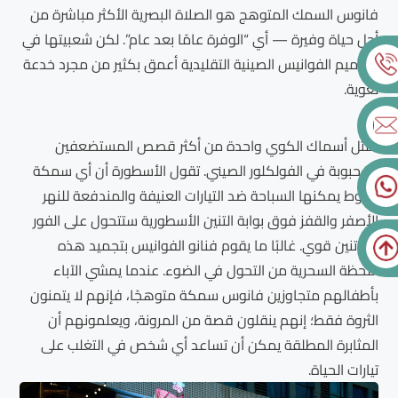
فانوس السمك المتوهج هو الصلاة البصرية الأكثر مباشرة من
أجل حياة وفيرة — أي “الوفرة عامًا بعد عام”. لكن شعبيتها في
تصاميم الفوانيس الصينية التقليدية أعمق بكثير من مجرد خدعة
لغوية.
تمثل أسماك الكوي واحدة من أكثر قصص المستضعفين
المحبوبة في الفولكلور الصيني. تقول الأسطورة أن أي سمكة
شبوط يمكنها السباحة ضد التيارات العنيفة والمندفعة للنهر
الأصفر والقفز فوق بوابة التنين الأسطورية ستتحول على الفور
إلى تنين قوي. غالبًا ما يقوم فنانو الفوانيس بتجميد هذه
اللحظة السحرية من التحول في الضوء. عندما يمشي الآباء
بأطفالهم متجاوزين فانوس سمكة متوهجًا، فإنهم لا يتمنون
الثروة فقط؛ إنهم ينقلون قصة من المرونة، ويعلمونهم أن
المثابرة المطلقة يمكن أن تساعد أي شخص في التغلب على
تيارات الحياة.