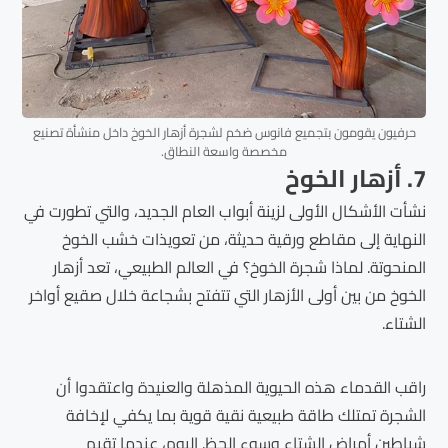
حرفيون يقومون بتجميع فانوس ضخم لشجرة أزهار الخوخ داخل منشأة تصنيع
مخصصة واسعة النطاق.
7. أزهار الخوخ
نشأت الأشكال الأولى لزينة أبواب العام الجديد، والتي تطورت في
النهاية إلى مقاطع ورقية حديثة، من تعويذات خشب الخوخ
المنحوتة. لماذا شجرة الخوخ؟ في العالم الطبيعي، تعد أزهار
الخوخ من بين أولى الأزهار التي تتفتح بشجاعة خلال صقيع أواخر
الشتاء.
راقب القدماء هذه الحيوية المذهلة والعنيدة واعتقدوا أن
الشجرة تمتلك طاقة طبيعية نقية قوية بما يكفي لإخافة
شياطين أمراض الشتاء وسوء الحظ. اليوم، عندما تقيم