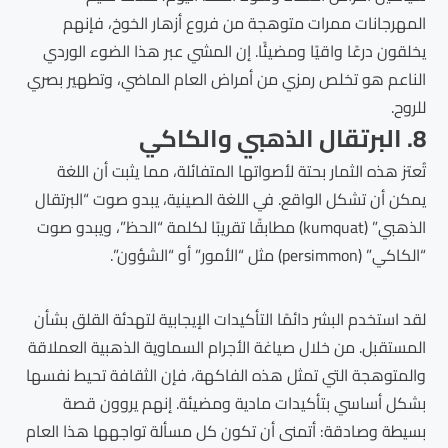
المهرجانات ممرات متوهجة من فروع أزهار الخوخ، فإنهم
يخلقون درعًا واقيًا ومضيئًا. إن المشي عبر هذا الضوء الوردي
الناعم هو تخلص رمزي من أمراض العام الماضي، وتطهير بصري
للروح.
8. البرتقال الذهبي والكاكي
تُعتز هذه الثمار بحتة لأصواتها المتفائلة، مما يثبت أن اللغة
يمكن أن تشكل الواقع. في اللغة الصينية، يبدو صوت “البرتقال
الذهبي” (kumquat) مطابقًا تقريبًا لكلمة “الحظ”، ويبدو صوت
“الكاكي” (persimmon) مثل “الأمور” أو “الشؤون”.
لقد استخدم البشر دائمًا التأكيدات الإيجابية لتهدئة القلق بشأن
المستقبل. من خلال صياغة الأجرام السماوية الذهبية العملاقة
والمتوهجة التي تمثل هذه الفاكهة، فإن الثقافة تحيط نفسها
بشكل أساسي بتأكيدات مادية ومضيئة. إنهم يروون قصة
بسيطة وصادقة: أتمنى أن تكون كل مسألة تواجهها هذا العام