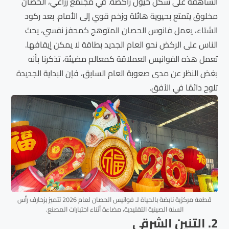
الشاهقة على شكل خيول راكضة. في مجتمع زراعي، الحصان
مخلوق يتمتع بحيوية هائلة وزخم قوي إلى الأمام. بعد ركود
الشتاء، يعمل فانوس الحصان المتوهج كمحفز نفسي، يحث
الناس على الركض نحو العام الجديد بطاقة لا يمكن إيقافها.
تعمل هذه الفوانيس العملاقة كمعالم مضيئة، تذكرنا بأنه
بغض النظر عن مدى صعوبة العام السابق، فإن البداية الجديدة
تلوح دائمًا في الأفق.
قطعة مركزية نابضة بالحياة لـ فوانيس الحصان لعام 2026 تتميز بزخارف رأس
السنة الصينية التقليدية، مضاءة أثناء اختبارات المصنع.
2. التنين الشرقي