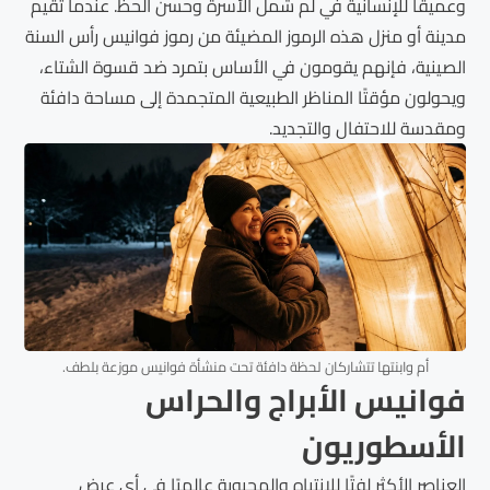
وعميقًا للإنسانية في لم شمل الأسرة وحسن الحظ. عندما تقيم
مدينة أو منزل هذه الرموز المضيئة من رموز فوانيس رأس السنة
الصينية، فإنهم يقومون في الأساس بتمرد ضد قسوة الشتاء،
ويحولون مؤقتًا المناظر الطبيعية المتجمدة إلى مساحة دافئة
ومقدسة للاحتفال والتجديد.
أم وابنتها تتشاركان لحظة دافئة تحت منشأة فوانيس موزعة بلطف.
فوانيس الأبراج والحراس
الأسطوريون
العناصر الأكثر لفتًا للانتباه والمحبوبة عالميًا في أي عرض