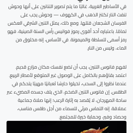
في الأساطير الغربية، غالبًا ما يتم تصوير التنانين على أنها وحوش
تنفث النار تكتنز الذهب في الكهوف — وحوش يجب على
الفرسان الشجعان قتلها. ومع ذلك، يمثل التنين الشرقي العكس
تمامًا. باعتباره أحد أقوى رموز فوانيس رأس السنة الصينية، فهو
رمز أسمى للسلطة والميمونة. في الأساس، إنه مخلوق من
الماء، وليس من النار.
لفهم فانوس التنين، يجب أن تضع نفسك مكان مزارع قديم.
اعتمد بقاؤهم بالكامل على الوصول غير المتوقع لأمطار الربيع.
عندما نظروا إلى السحب، تخيلوا حارسًا ثعبانيًا مهيبًا يتحكم في
الطقس. إن فانوس التنين الضخم، الذي يلف جسده المضيء عبر
ساحة المهرجان، لا يُقصد به إثارة الرعب؛ إنها صلاة جماعية
عملاقة. إنه التماس مرئي للسماء من أجل طقس مناسب،
وحصاد وفير، وحماية خيرة للمجتمع.