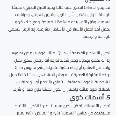
قد يبدو الـ Qilin (يُطلق عليه غالبًا وحيد القرن الصيني) مخيفًا
للوهلة الأولى. بفضل رأس التنين، وقرون الغزلان، وحراشف
السمك، وذيل الثور، يبدو مستعدًا للمعركة. ومع ذلك، فهو
يحمل أحد أجمل الأسرار في الأساطير الشرقية: إنه الرمز الأسمى
للوداعة والرحمة.
تدعي الأساطير القديمة أن Qilin يمتلك قوة لا يمكن تصورها،
إلا أنه يخطو بهدوء وحذر شديد لدرجة أنه يرفض سحق نصل
واحد من العشب أو إيذاء حشرة متجولة. يشع فانوس Qilin
بهذه المفارقة العميقة. إنه يعلم المشاهدين درسًا خالدًا حول
الشخصية: القوة الحقيقية لا تتعلق بالتدمير أو الهيمنة، بل
بامتلاك قوة هائلة واختيار أن تكون لطيفًا دون قيد أو شرط.
5. أسماك كوي
تحظى الأسماك بتفضيل كبير بسبب تلاعبها الذكي بالألفاظ،
مستفيدة من جناس “السمك” (yú) و “الفائض” (yú). يعتبر